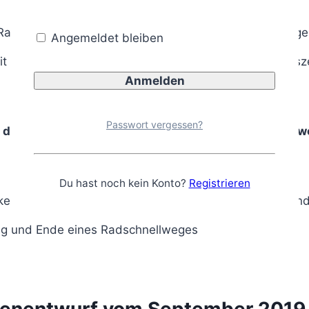
adfahrern direkte Verbindungen und eine hohe Fließge
Angemeldet bleiben
t der StVO vom April 2020 wurde jeweils ein Verkehrsz
Passwort vergessen?
t der Unterrichtung über den Beginn von Radschnel
Du hast noch kein Konto?
Registrieren
g und Ende eines Radschnellweges
tenentwurf vom September 2019