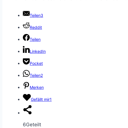
Teilen
3
Reddit
Teilen
LinkedIn
Pocket
Teilen
2
Merken
Gefällt mir
1
6
Geteilt