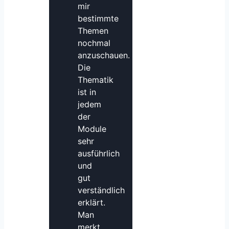
mir
bestimmte
Themen
nochmal
anzuschauen.
Die
Thematik
ist in
jedem
der
Module
sehr
ausführlich
und
gut
verständlich
erklärt.
Man
merkt,