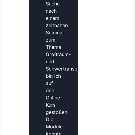
Suche
nach
einem
zeitnahen
Seminar
zum
Thema
Großraum-
und
Schwertransporte
bin ich
auf
den
Online-
Kurs
gestoßen.
Die
Module
konnte