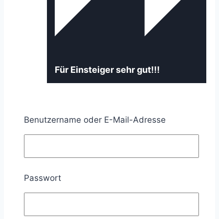
Für Einsteiger sehr gut!!!
Das Gebiet der Großraum-
Benutzername oder E-Mail-Adresse
und Schwerlasttransporte
hat mich bereits seit zwei
Jahren im Griff. Dieser Kurs
richtet sich gut an
Einsteiger und wenig
Passwort
rechtlich versierte
Anwender. Die Videos sind
sehr gut gegliedert und