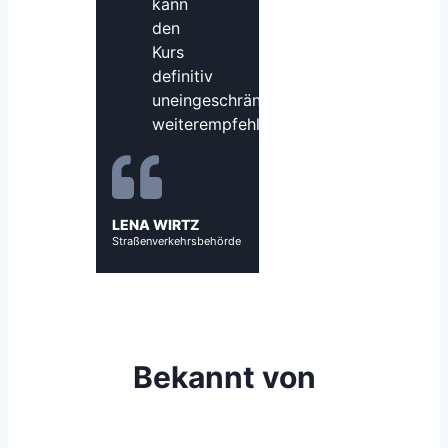
kann
den
Kurs
definitiv
uneingeschränkt
weiterempfehlen!
LENA WIRTZ
Straßenverkehrsbehörde
Bekannt von