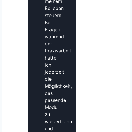
meinem
Belieben
steuern.
Bei
Fragen
während
der
Praxisarbeit
hatte
ich
jederzeit
die
Möglichkeit,
das
passende
Modul
zu
wiederholen
und