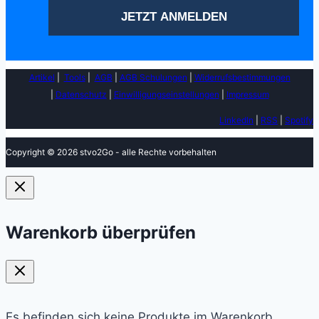
Artikel
|
Tools
|
AGB
|
AGB Schulungen
|
Widerrufsbestimmungen
|
Datenschutz
|
Einwilligungseinstellungen
|
Impressum
LinkedIn
|
RSS
|
Spotify
Copyright © 2026 stvo2Go - alle Rechte vorbehalten
Warenkorb überprüfen
Es befinden sich keine Produkte im Warenkorb.