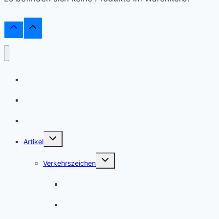
Shop
Webinare
Frag einen Experten
Untermenü
Artikel
umschalten
Untermenü
Verkehrszeichen
umschalten
Gefahrzeichen
Vorschriftzeichen