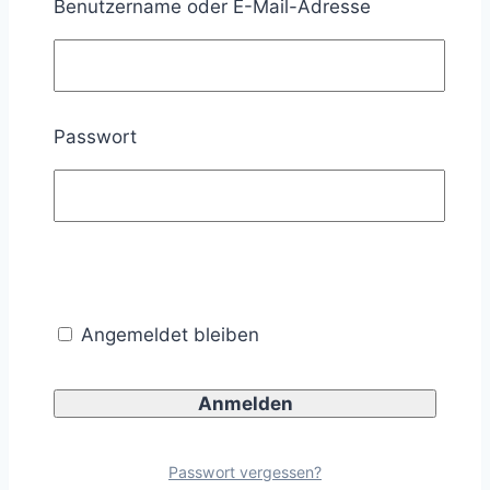
Benutzername oder E-Mail-Adresse
Muster-Widerrufsformular
(Wenn Sie den Vertrag widerrufen wollen, dann
Passwort
füllen Sie bitte dieses Formular aus und senden
Sie es zurück.)
Angemeldet bleiben
An :
Markus Herbst
Graf-Stauffenberg-Straße 24
Passwort vergessen?