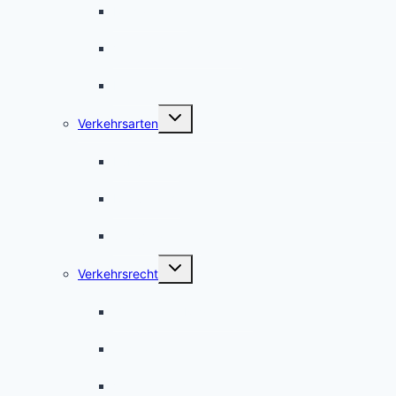
Richtzeichen
Verkehrseinrichtungen
International
Untermenü
Verkehrsarten
umschalten
Fußverkehr
Radverkehr
Schwerverkehr
Untermenü
Verkehrsrecht
umschalten
Gesetzliche Regelungen
Ausnahmen
Verkehrssicherheit