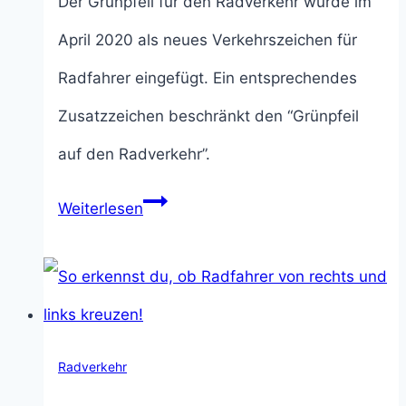
Der Grünpfeil für den Radverkehr wurde im
April 2020 als neues Verkehrszeichen für
Radfahrer eingefügt. Ein entsprechendes
Zusatzzeichen beschränkt den “Grünpfeil
auf den Radverkehr”.
Grünpfeil
Weiterlesen
für
den
Radverkehr:
Regeln
Radverkehr