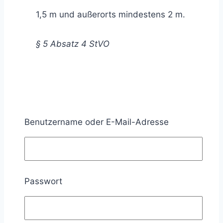
1,5 m und außerorts mindestens 2 m.
§ 5 Absatz 4 StVO
Auf schmalen Fahrbahnen, bei denen ein
Kraftfahrzeug einen Radfahrer nicht mit
Benutzername oder E-Mail-Adresse
ausreichendem Seitenabstand überholen kann,
darf das Verkehrszeichen
Verbot des
Überholens von einspurigen Fahrzeugen für
Passwort
mehrspurige Kraftfahrzeuge und Krafträder mit
Beiwagen
nicht aufgestellt werden.