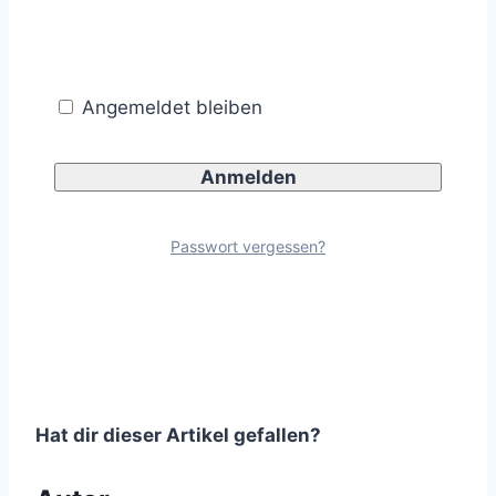
Ein
Überholverbot von einspurigen Fahrzeugen
Angemeldet bleiben
auf schmalen Fahrbahnen, bei denen ein
Kraftfahrzeug einen Radfahrer nicht mit
ausreichendem Seitenabstand überholen kann,
Passwort vergessen?
ist unzulässig, da es lediglich die gesetzliche
Regelung wiedergeben würde.
Hat dir dieser Artikel gefallen?