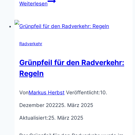
Mindestbreite
Weiterlesen
gemeinsamer
Fuß-
und
Radverkehr
Radwege
Grünpfeil für den Radverkehr:
Regeln
Von
Markus Herbst
Veröffentlicht:
10.
Dezember 2022
25. März 2025
Aktualisiert:
25. März 2025