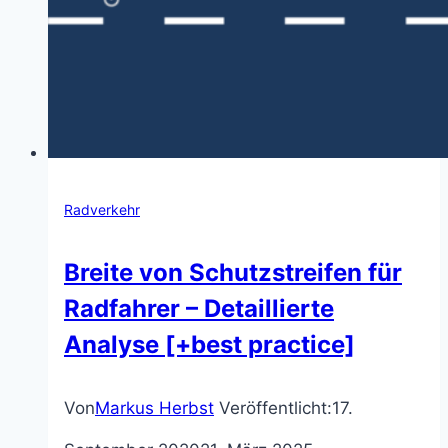
Radverkehr
Breite von Schutzstreifen für
Radfahrer – Detaillierte
Analyse [+best practice]
Von
Markus Herbst
Veröffentlicht:
17.