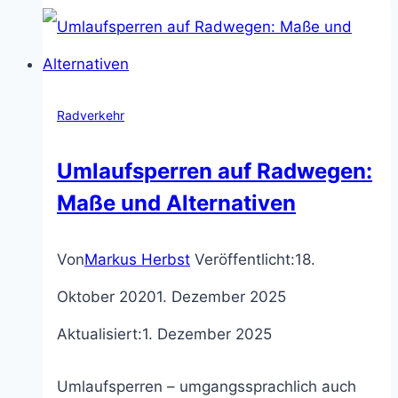
den
Radverkehr
in
Radverkehr
Gegenrichtung
Umlaufsperren auf Radwegen:
öffnen:
Maße und Alternativen
So
geht’s!
Von
Markus Herbst
Veröffentlicht:
18.
Oktober 2020
1. Dezember 2025
Aktualisiert:
1. Dezember 2025
Umlaufsperren – umgangssprachlich auch