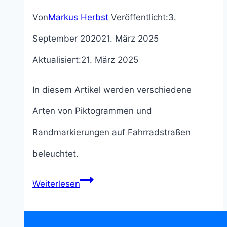
Von
Markus Herbst
Veröffentlicht:
3.
September 2020
21. März 2025
Aktualisiert:
21. März 2025
In diesem Artikel werden verschiedene
Arten von Piktogrammen und
Randmarkierungen auf Fahrradstraßen
beleuchtet.
Fallstudie
Weiterlesen
zur
Markierung