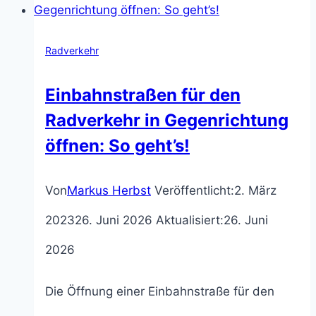
Arten,
Voraussetzungen
Radverkehr
und
Einbahnstraßen für den
Abmessungen
Radverkehr in Gegenrichtung
öffnen: So geht’s!
Von
Markus Herbst
Veröffentlicht:
2. März
2023
26. Juni 2026
Aktualisiert:
26. Juni
2026
Die Öffnung einer Einbahnstraße für den