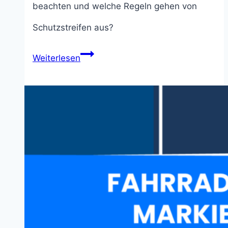
beachten und welche Regeln gehen von
Schutzstreifen aus?
Schutzstreifen
Weiterlesen
für
Radfahrer:
Diese
5
Regeln
musst
du