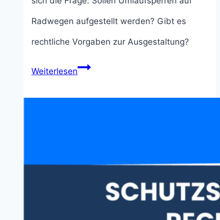
sich die Frage: Sollen Umlaufsperren auf
Radwegen aufgestellt werden? Gibt es
rechtliche Vorgaben zur Ausgestaltung?
Umlaufsperren
Weiterlesen
auf
Radwegen:
Maße
und
Alternativen