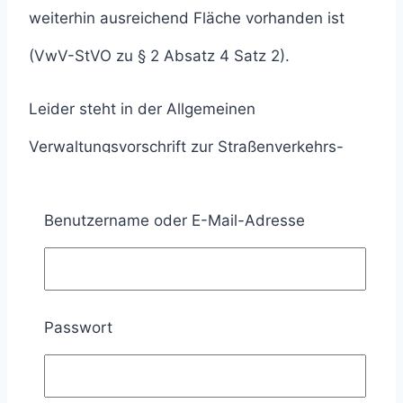
weiterhin ausreichend Fläche vorhanden ist
(VwV-StVO zu § 2 Absatz 4 Satz 2).
Leider steht in der Allgemeinen
Verwaltungsvorschrift zur Straßenverkehrs-
Ordnung (VwV-StVO) nirgendwo geschrieben,
Benutzername oder E-Mail-Adresse
ab wie viel Metern eine Fläche noch als
ausreichend für Fußgänger gilt.
In den Richtlinien für die Anlage von
Passwort
Stadtstraßen (RASt) ist festgelegt, wie viel
Platz ein Fußgänger benötigt. Auf dem unteren