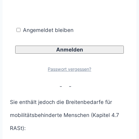
Bild siehst du, dass bei einem Mindestmaß von
1,80 m zwei Fußgänger problemlos aneinander
Angemeldet bleiben
vorbeilaufen können (Kapitel 4.7 RASt).
Passwort vergessen?
Die RASt äußerst sich nicht zur Mindestbreite
eines einzelnen Fußgängers.
Sie enthält jedoch die Breitenbedarfe für
mobilitätsbehinderte Menschen (Kapitel 4.7
RASt):