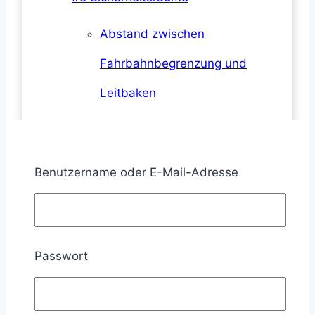
Abstand zwischen
Fahrbahnbegrenzung und
Leitbaken
Abstand zwischen
Verkehrsbereich und Absatz
Benutzername oder E-Mail-Adresse
Seitlicher Sicherheitsabstand
zum fließenden Verkehr
Passwort
Mindestbreiten für
Arbeitsplätze und