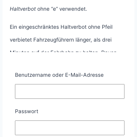
Haltverbot
ohne “e” verwendet.
Ein eingeschränktes Haltverbot ohne Pfeil
verbietet Fahrzeugführern länger, als drei
Minuten auf der Fahrbahn zu halten. Davon
ausgenommen ist das Ein- oder Aussteigen
Benutzername oder E-Mail-Adresse
sowie das Be- oder Entladen. (Anlage 2
laufende Nummer 63 StVO).
Was unter das erlaubte Ein- und Aussteigen
Passwort
sowie das Be- und Entladen in einem
eingeschränkten Haltverbot fällt, habe ich im