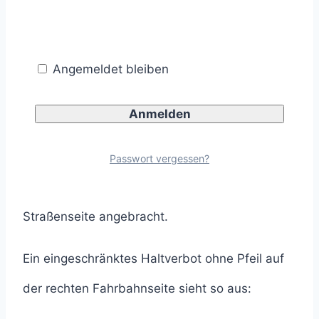
Artikel
Eingeschränktes Haltverbot: Zeichen
286
beschrieben.
Angemeldet bleiben
Eingeschränkte Haltverbote können auf der
rechten und linken Straßenseite aufgestellt
werden. Eingeschränkte Haltverbote ohne Pfeil
Passwort vergessen?
werden allerdings nur auf der rechten
Straßenseite angebracht.
Ein eingeschränktes Haltverbot ohne Pfeil auf
der rechten Fahrbahnseite sieht so aus: