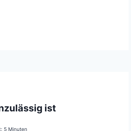
zulässig ist
t:
5
Minuten