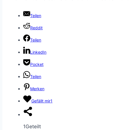
Teilen
Reddit
Teilen
LinkedIn
Pocket
Teilen
Merken
Gefällt mir
1
1
Geteilt