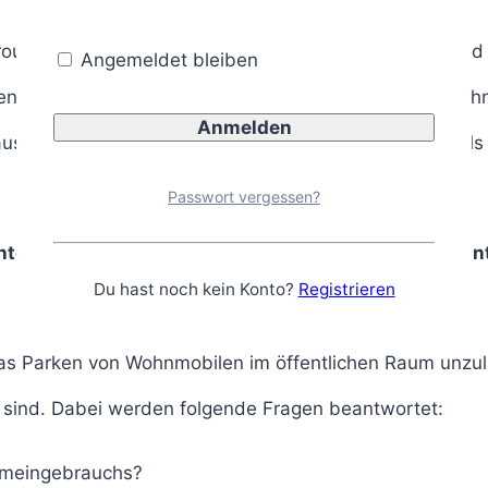
routen und Campingplätze, sondern stehen zunehmend a
Angemeldet bleiben
en führt dies regelmäßig zu Konflikten zwischen Anwohn
raussetzungen das Abstellen eines Wohnmobils noch als
Passwort vergessen?
ten ist unzulässig, sofern das Übernachten nicht u
Du hast noch kein Konto?
Registrieren
 das Parken von Wohnmobilen im öffentlichen Raum unzul
 sind. Dabei werden folgende Fragen beantwortet:
emeingebrauchs?