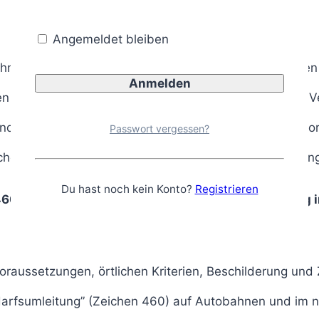
Angemeldet bleiben
ahnen erfordern häufig kurzfristige Maßnahmen, um den 
len Bedarfsumleitungen eine zentrale Rolle, da sie den 
und so eine geordnete Weiterfahrt ermöglichen. Die An
Passwort vergessen?
ichen Vorgaben und erfordert eine sorgfältige Abwägung
Du hast noch kein Konto?
Registrieren
460) kennzeichnet eine alternative Streckenführung
 Voraussetzungen, örtlichen Kriterien, Beschilderung un
darfsumleitung” (Zeichen 460) auf Autobahnen und im 