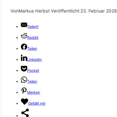
Von
Markus Herbst
Veröffentlicht:
23. Februar 2026
Teilen
1
Reddit
Teilen
LinkedIn
Pocket
Teilen
Merken
Gefällt mir