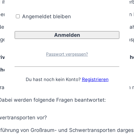
d ihrer Abmessungen, ihres Gewichts und der damit v
n Streckenauflagen, Begleitfahrzeugen und zeitlichen
Angemeldet bleiben
benbestimmungen zur personellen Besetzung des Fahrze
ngend mitzuführen ist und welche Funktion ihm im Tran
Passwort vergessen?
privaten Begleitfahrzeuges mit Wechselverkehrszeich
scheides anzuordnen.
Du hast noch kein Konto?
Registrieren
 Voraussetzungen bei Großraum- und Schwertransporten n
abei werden folgende Fragen beantwortet:
ertransporten vor?
hführung von Großraum- und Schwertransporten dargest