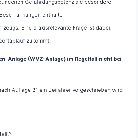
erbundenen Gefährdungspotenziale besondere
 Beschränkungen enthalten
ugs. Eine praxisrelevante Frage ist dabei,
sportablauf zukommt.
en-Anlage (WVZ-Anlage) im Regelfall nicht bei
ach Auflage 21 ein Beifahrer vorgeschrieben wird
ellt?