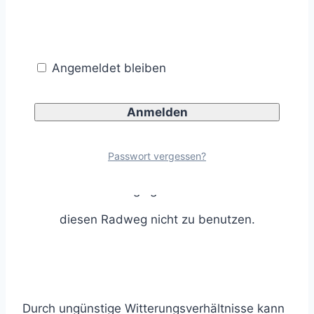
häufig von Radfahrern gemieden (Kapitel 11.1.10
ERA).
Angemeldet bleiben
Sophia meint weiter:
Passwort vergessen?
Bei Starkregen bilden sich große Pfützen im
Bereich des Drängelgitters. Ein Punkt mehr
diesen Radweg nicht zu benutzen.
Durch ungünstige Witterungsverhältnisse kann