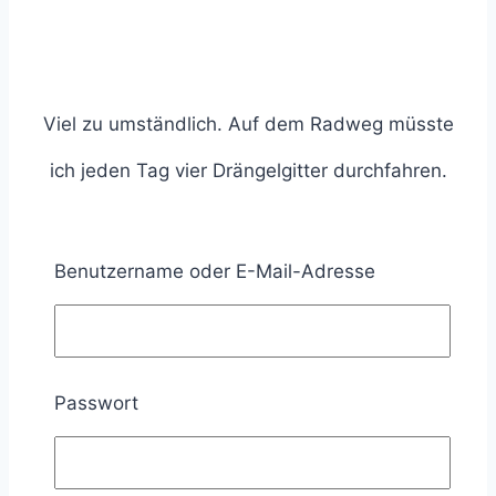
Viel zu umständlich. Auf dem Radweg müsste
ich jeden Tag vier Drängelgitter durchfahren.
Vier hin, vier zurück. Die Geländer sind so dicht
beieinander, dass ich jedes Mal absteigen
Benutzername oder E-Mail-Adresse
muss, um diese zu passieren.
Passwort
Umlaufsperren mit engen Radien werden