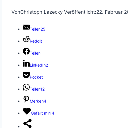
Von
Christoph Lazecky
Veröffentlicht:
22. Februar 
Teilen
25
Reddit
Teilen
LinkedIn
2
Pocket
1
Teilen
12
Merken
4
Gefällt mir
14