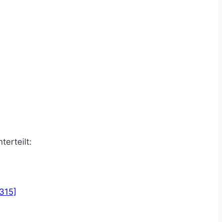
terteilt:
315]