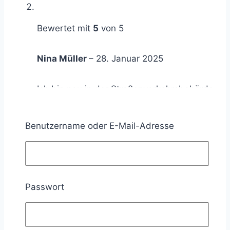
Bewertet mit
5
von 5
Nina Müller
–
28. Januar 2025
Ich bin neu in der Straßenverkehrsbehörde
und hatte bislang keinerlei
Benutzername oder E-Mail-Adresse
Berührungspunkte mit dem Großraum-
und Schwertransport.
Durch die Onlineversion ist ein sofortiger
Passwort
Einstieg ohne Wartezeit möglich. Weiter
können die eigenen Lernintervalle ganz