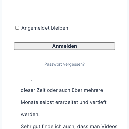
individuell nach dem restlichen Terminplan
gesetzt werden.
Angemeldet bleiben
Dadurch befasst man sich insgesamt
automatisch auch länger und intensiver
mit den einzelnen Themen. Was in einem
Passwort vergessen?
Präsenzseminar in 1 Woche abgearbeitete
wird, kann hier entweder ebenfalls in
dieser Zeit oder auch über mehrere
Monate selbst erarbeitet und vertieft
werden.
Sehr gut finde ich auch, dass man Videos