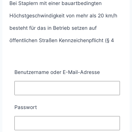
Bei Staplern mit einer bauartbedingten
Höchstgeschwindigkeit von mehr als 20 km/h
besteht für das in Betrieb setzen auf
öffentlichen Straßen Kennzeichenpflicht (§ 4
Absatz 2 Nummer 1 FZV).
Mit anderen Worten: Stapler benötigen ein
Benutzername oder E-Mail-Adresse
Kennzeichen, wenn sie mehr als 20 km/h
fahren und auf öffentlichen Straßen fahren
sollen.
Passwort
Beispiel: