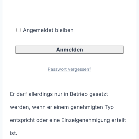
Ein Stapler des Herstellers “Linde Material
Handling GmbH” mit einer bauartbedingten
Angemeldet bleiben
Höchstgeschwindigkeit von 20 km/h benötigt
kein Kennzeichen, da die bauartbedingten
Höchstgeschwindigkeit nicht mehr als 20 km/h
Passwort vergessen?
beträgt.
Er darf allerdings nur in Betrieb gesetzt
werden, wenn er einem genehmigten Typ
entspricht oder eine Einzelgenehmigung erteilt
ist.