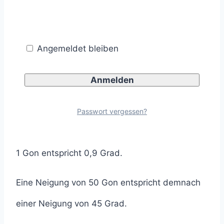
durch Schmalstriche quer zur Fahrbahn (Kapitel
5.2.2 RMS Teil 1).
Angemeldet bleiben
Zick-Zack-Linien sollten in der Regel eine
Neigung von 50 Gon und eine Höhe zwischen
1,00 m und 2,00 m aufweisen (Kapitel 4.2.1
Passwort vergessen?
RMS Teil 2).
1 Gon entspricht 0,9 Grad.
Eine Neigung von 50 Gon entspricht demnach
einer Neigung von 45 Grad.