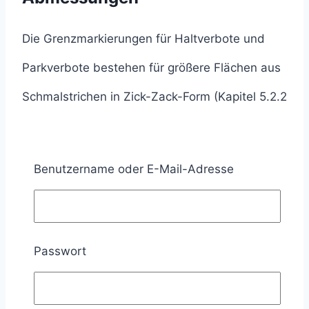
Die Grenzmarkierungen für Haltverbote und
Parkverbote bestehen für größere Flächen aus
Schmalstrichen in Zick-Zack-Form (Kapitel 5.2.2
RMS Teil 1).
Bei größere Flächen verlaufen
Benutzername oder E-Mail-Adresse
Grenzmarkierungen entlang der gesamten
Verbotsstrecke oder werden im mittleren Teil
Passwort
unterbrochen (Kapitel 5.2.2 RMS Teil 1).
Abgeschlossen werden sie an beiden Enden