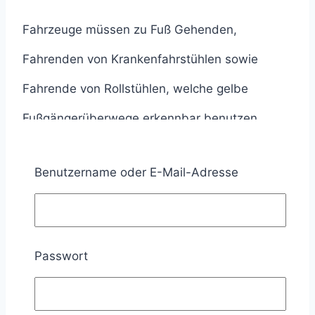
Fahrzeuge müssen zu Fuß Gehenden,
Fahrenden von Krankenfahrstühlen sowie
Fahrende von Rollstühlen, welche gelbe
Fußgängerüberwege erkennbar benutzen
wollen, das Überqueren der Fahrbahn
Benutzername oder E-Mail-Adresse
ermöglichen (§ 39 Absatz 5 StVO; Teil A Kapitel
2.6 Absatz 3 RSA 21; § 26 Absatz 1 StVO).
Passwort
Ausgenommen hiervon sind Schienenfahrzeuge