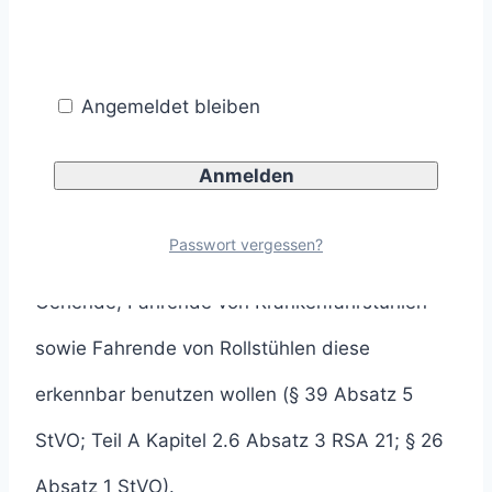
(§ 39 Absatz 5 StVO; Teil A Kapitel 2.6 Absatz
3 RSA 21; § 26 Absatz 1 StVO).
Angemeldet bleiben
Fahrzeuge, ausgenommen
Schienenfahrzeugen, dürfen an gelbe
Fußgängerüberwege nur mit mäßiger
Passwort vergessen?
Geschwindigkeit heranfahren, wenn zu Fuß
Gehende, Fahrende von Krankenfahrstühlen
sowie Fahrende von Rollstühlen diese
erkennbar benutzen wollen (§ 39 Absatz 5
StVO; Teil A Kapitel 2.6 Absatz 3 RSA 21; § 26
Absatz 1 StVO).