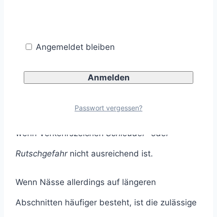
Demnach soll auf kurzen Abschnitten vor
Nässe statt mit dem Verkehrszeichen
Angemeldet bleiben
Schleuder- oder Rutschgefahr
mit einer
Kombination aus dem Verkehrszeichen
Zulässige Höchstgeschwindigkeit
und dem
Passwort vergessen?
Zusatzzeichen
bei Nässe
gewarnt werden,
wenn Verkehrszeichen
Schleuder- oder
Rutschgefahr
nicht ausreichend ist.
Wenn Nässe allerdings auf längeren
Abschnitten häufiger besteht, ist die zulässige