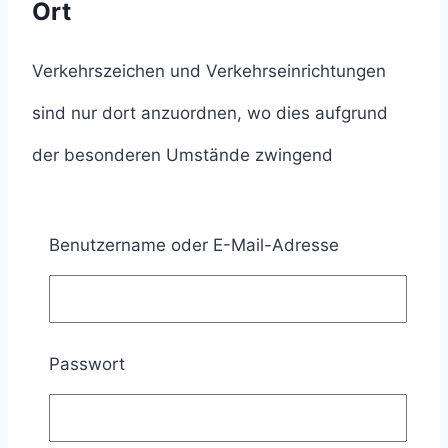
Ort
Verkehrszeichen und Verkehrseinrichtungen
sind nur dort anzuordnen, wo dies aufgrund
der besonderen Umstände zwingend
erforderlich ist (§ 45 Absatz 9 StVO).
Benutzername oder E-Mail-Adresse
Dabei dürfen Gefahrzeichen nur dort
angeordnet werden, wo es für die Sicherheit
des Verkehrs erforderlich ist, weil auch ein
Passwort
aufmerksamer Verkehrsteilnehmer die Gefahr
nicht oder nicht rechtzeitig erkennen kann und