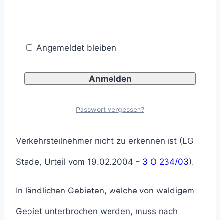
auch nicht mit ihr rechnen muss (§ 45 Absatz 9
StVO).
Angemeldet bleiben
Auch das LG Stade weist darauf hin, dass
Warnschilder nur an sehr gefährlichen Stellen
aufzustellen
Passwort vergessen?
sind, deren Gefährlichkeit für den
Verkehrsteilnehmer nicht zu erkennen ist (LG
Stade, Urteil vom 19.02.2004 –
3 O 234/03
).
In ländlichen Gebieten, welche von waldigem
Gebiet unterbrochen werden, muss nach