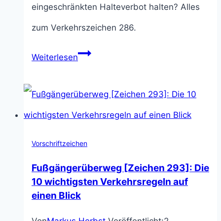
eingeschränkten Halteverbot halten? Alles
zum Verkehrszeichen 286.
Eingeschränktes
Weiterlesen
Haltverbot:
Bedeutung
von
Zeichen
Vorschriftzeichen
286
Fußgängerüberweg [Zeichen 293]: Die
erklärt
10 wichtigsten Verkehrsregeln auf
einen Blick