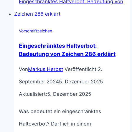
Alle
Verkehrsregeln
von
Vorschriftzeichen
Zeichen
Eingeschränktes Haltverbot:
290.1
Bedeutung von Zeichen 286 erklärt
auf
Von
Markus Herbst
Veröffentlicht:
2.
einen
September 2024
5. Dezember 2025
Blick
Aktualisiert:
5. Dezember 2025
Was bedeutet ein eingeschränktes
Halteverbot? Darf ich in einem