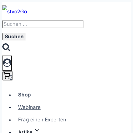
Zum
Inhalt
Suchen
springen
nach:
0
Shop
Webinare
Frag einen Experten
Artikel