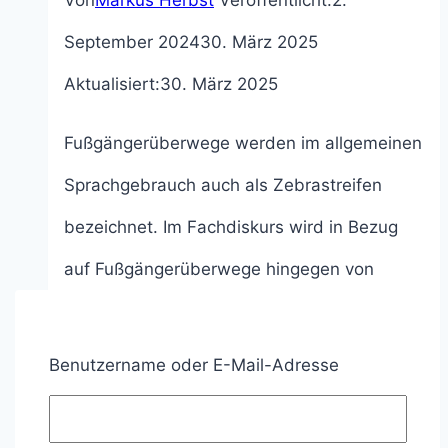
Von
Markus Herbst
Veröffentlicht:
2.
September 2024
30. März 2025
Aktualisiert:
30. März 2025
Fußgängerüberwege werden im allgemeinen
Sprachgebrauch auch als Zebrastreifen
bezeichnet. Im Fachdiskurs wird in Bezug
auf Fußgängerüberwege hingegen von
Zeichen 293 gesprochen. Sie spielen eine
entscheidende Rolle für die Sicherheit von
Benutzername oder E-Mail-Adresse
Fußgängern im Straßenverkehr. Doch nicht
nur Fußgänger, sondern auch Autofahrer,