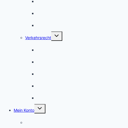
Fußverkehr
Radverkehr
Schwerverkehr
Untermenü
Verkehrsrecht
umschalten
Gesetzliche Regelungen
Ausnahmen
Verkehrssicherheit
Arbeitsstellen
Straßenbau
Untermenü
Mein Konto
umschalten
Meine Kurse