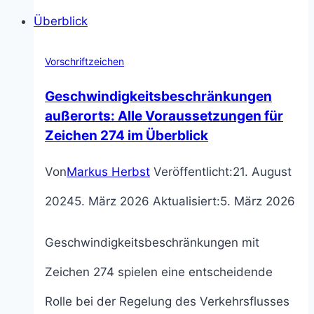
Art:
Alle
Vorschriftzeichen
Voraussetzungen
Geschwindigkeitsbeschränkungen
des
außerorts: Alle Voraussetzungen für
Zeichen 274 im Überblick
Zeichens
Von
Markus Herbst
Veröffentlicht:
21. August
276
2024
5. März 2026
Aktualisiert:
5. März 2026
im
Überblick
Geschwindigkeitsbeschränkungen mit
Zeichen 274 spielen eine entscheidende
Rolle bei der Regelung des Verkehrsflusses