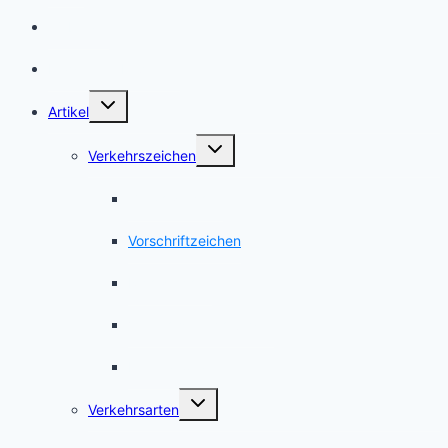
Webinare
Frag einen Experten
Untermenü
Artikel
umschalten
Untermenü
Verkehrszeichen
umschalten
Gefahrzeichen
Vorschriftzeichen
Richtzeichen
Verkehrseinrichtungen
International
Untermenü
Verkehrsarten
umschalten