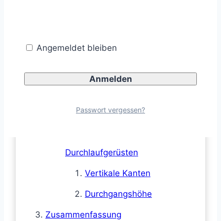
Querabsperrung auf dem
Gehweg
Angemeldet bleiben
Absperrung des Notwegs
Lichtzeichenanlage
Fußgängerüberweg
Passwort vergessen?
Fußgängerlichtzeichenanlage
Kennzeichnung von
Durchlaufgerüsten
Vertikale Kanten
Durchgangshöhe
Zusammenfassung