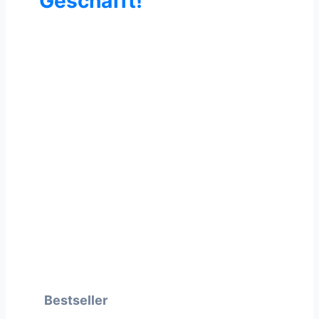
Geschafft!
Du bist jetzt Teil
der Community.
Bestseller