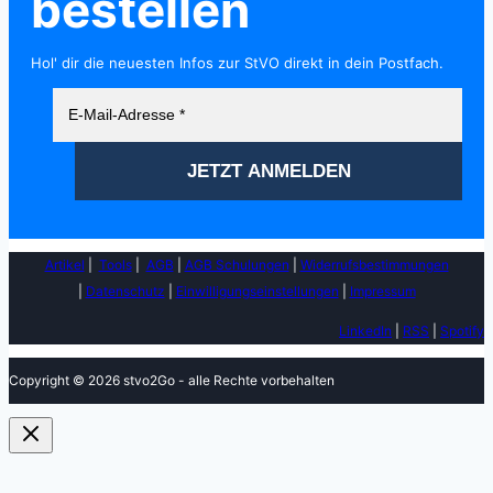
bestellen
Hol' dir die neuesten Infos zur StVO direkt in dein Postfach.
Artikel
|
Tools
|
AGB
|
AGB Schulungen
|
Widerrufsbestimmungen
|
Datenschutz
|
Einwilligungseinstellungen
|
Impressum
LinkedIn
|
RSS
|
Spotify
Copyright © 2026 stvo2Go - alle Rechte vorbehalten