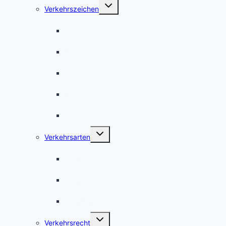
Untermenü
Verkehrszeichen
umschalten
Gefahrzeichen
Vorschriftzeichen
Richtzeichen
Verkehrseinrichtungen
International
Untermenü
Verkehrsarten
umschalten
Fußverkehr
Radverkehr
Schwerverkehr
Untermenü
Verkehrsrecht
umschalten