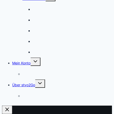
Gesetzliche Regelungen
Ausnahmen
Verkehrssicherheit
Arbeitsstellen
Straßenbau
Untermenü
Mein Konto
umschalten
Meine Kurse
Untermenü
Über stvo2Go
umschalten
Für Autoren