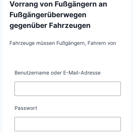
Vorrang von Fußgängern an
Fußgängerüberwegen
gegenüber Fahrzeugen
Fahrzeuge müssen Fußgängern, Fahrern von
Krankenfahrstühlen und Rollstuhlfahrern an
Fußgängerüberwegen das Überqueren der
Benutzername oder E-Mail-Adresse
Fahrbahn zu ermöglichen, wenn diese den
Fußgängerüberweg erkennbar benutzen wollen
(§ 26 Absatz 1 StVO).
Passwort
Ausgenommen hiervon sind Schienenfahrzeuge