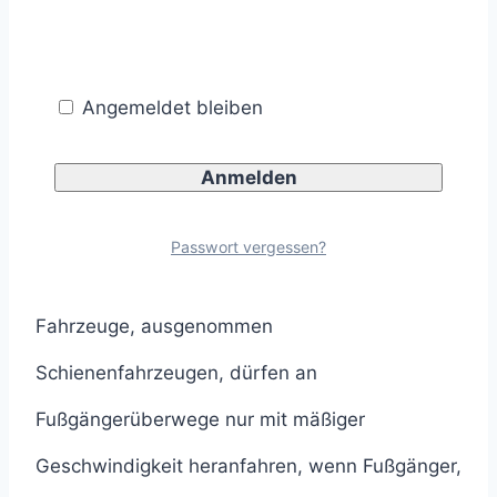
(§ 26 Absatz 1 StVO).
Mit anderen Worten: Schienenfahrzeuge
Angemeldet bleiben
müssen Fußgängern, Fahrern von
Krankenfahrstühlen und Rollstuhlfahrern an
Fußgängerüberwegen das Überqueren der
Passwort vergessen?
Fahrbahn nicht ermöglichen.
Fahrzeuge, ausgenommen
Schienenfahrzeugen, dürfen an
Fußgängerüberwege nur mit mäßiger
Geschwindigkeit heranfahren, wenn Fußgänger,