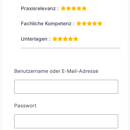
Praxisrelevanz :
Fachliche Kompetenz :
Unterlagen :
Das Seminar war wirklich hervorragend!
Benutzername oder E-Mail-Adresse
Die Inhalte wurden klar und praxisnah
vermittelt, sodass ich viel direkt für
meinen Alltag mitnehmen konnte.
Passwort
Besonders beeindruckt hat mich die
kompetente und engagierte Art der