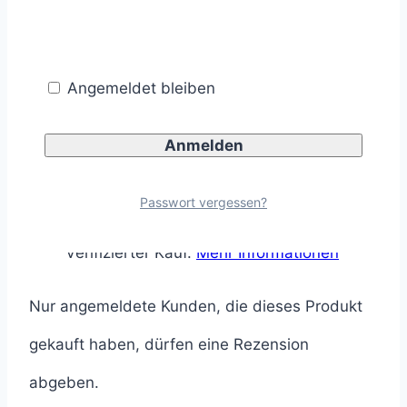
Seminarleitung, die jederzeit auf Fragen
eingegangen ist. Die angenehme
Atmosphäre und der gute Austausch mit
Angemeldet bleiben
den anderen Teilnehmenden haben das
Ganze zusätzlich bereichert. Absolut
empfehlenswert!
Passwort vergessen?
Verifizierter Kauf.
Mehr Informationen
Nur angemeldete Kunden, die dieses Produkt
gekauft haben, dürfen eine Rezension
abgeben.