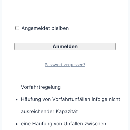
hoher Geschwindigkeiten auf der
übergeordneten Straße
Häufung von Vorfahrtunfällen infolge
Angemeldet bleiben
unzureichender Sichtverhältnisse am
Knotenpunkt
Häufung von Vorfahrtunfällen infolge
Passwort vergessen?
mangelnder Begreifbarkeit der
Vorfahrtregelung
Häufung von Vorfahrtunfällen infolge nicht
ausreichender Kapazität
eine Häufung von Unfällen zwischen