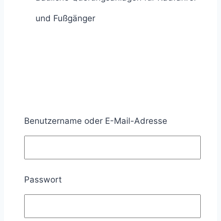
und Fußgänger
Kennzeichen dafür, dass andere Maßnahmen
wirkungslos sind oder keinen Erfolg
Benutzername oder E-Mail-Adresse
versprechen, sind (Kapitel 1.2.1 RiLSA):
Häufung von Vorfahrtunfällen wegen zu
Passwort
großer Verkehrsstärke
Häufung von Vorfahrtunfällen wegen zu