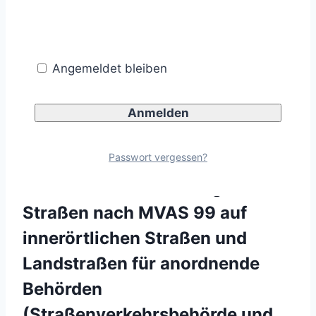
Angemeldet bleiben
Anmeldung erwünscht bis
7 Tage vor Webinar-Beginn.
Passwort vergessen?
2 Rezensionen für
Webinar:
Arbeitsstellensicherung an
Straßen nach MVAS 99 auf
innerörtlichen Straßen und
Landstraßen für anordnende
Behörden
(Straßenverkehrsbehörde und