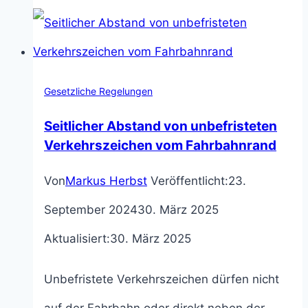
Rechtsgrundlagen
für
verkehrsrechtliche
Gesetzliche Regelungen
Anordnungen
Seitlicher Abstand von unbefristeten
durch
Verkehrszeichen vom Fahrbahnrand
Straßenverkehrsbehörden
Von
Markus Herbst
Veröffentlicht:
23.
[+Änderungen
September 2024
30. März 2025
StVO
Aktualisiert:
30. März 2025
2024]
Unbefristete Verkehrszeichen dürfen nicht
auf der Fahrbahn oder direkt neben der