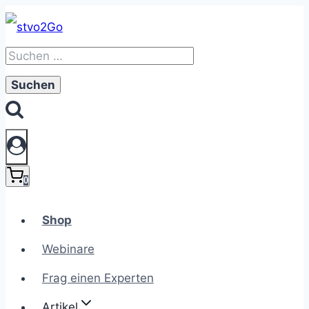
Zum
Inhalt
Suchen
springen
nach:
0
Shop
Webinare
Frag einen Experten
Artikel