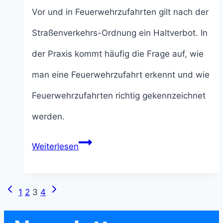
Vor und in Feuerwehrzufahrten gilt nach der
Straßenverkehrs-Ordnung ein Haltverbot. In
der Praxis kommt häufig die Frage auf, wie
man eine Feuerwehrzufahrt erkennt und wie
Feuerwehrzufahrten richtig gekennzeichnet
werden.
Kennzeichnung
Weiterlesen
von
Feuerwehrzufahrten:
Seitennavigation
Vorherige
Nächste
1
2
3
4
Ein
Seite
Seite