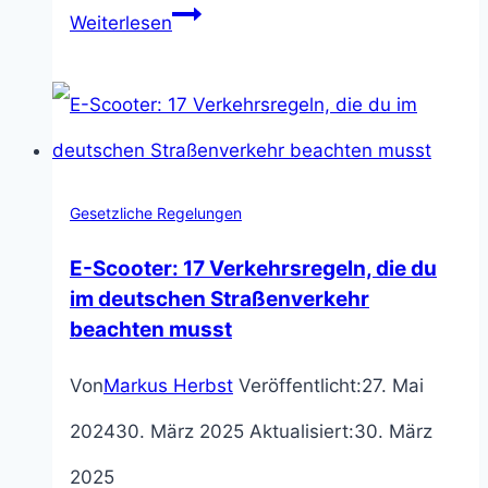
Geltungsbereich
Weiterlesen
der
StVO:
Öffentlicher
Verkehrsraum
Gesetzliche Regelungen
und
E-Scooter: 17 Verkehrsregeln, die du
nicht
im deutschen Straßenverkehr
beachten musst
öffentlicher
Von
Markus Herbst
Veröffentlicht:
27. Mai
Verkehrsraum
2024
30. März 2025
Aktualisiert:
30. März
erklärt
2025