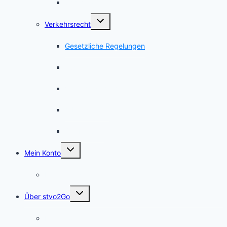
Schwerverkehr
Untermenü
Verkehrsrecht
umschalten
Gesetzliche Regelungen
Ausnahmen
Verkehrssicherheit
Arbeitsstellen
Straßenbau
Untermenü
Mein Konto
umschalten
Meine Kurse
Untermenü
Über stvo2Go
umschalten
Für Autoren