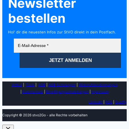
Newsletter
Blick
bestellen
hinter
die
Hol' dir die neuesten Infos zur StVO direkt in dein Postfach.
Kulissen
Artikel
|
Tools
|
AGB
|
AGB Schulungen
|
Widerrufsbestimmungen
|
Datenschutz
|
Einwilligungseinstellungen
|
Impressum
LinkedIn
|
RSS
|
Spotify
Copyright © 2026 stvo2Go - alle Rechte vorbehalten