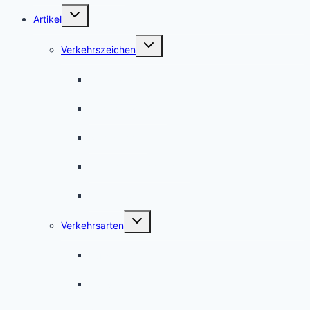
Untermenü
Artikel
umschalten
Untermenü
Verkehrszeichen
umschalten
Gefahrzeichen
Vorschriftzeichen
Richtzeichen
Verkehrseinrichtungen
International
Untermenü
Verkehrsarten
umschalten
Fußverkehr
Radverkehr