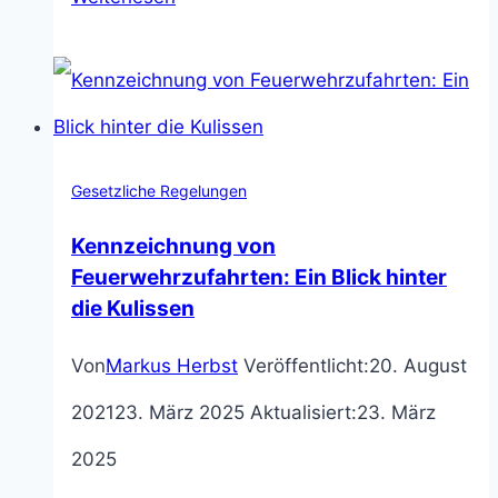
Scooter:
17
Verkehrsregeln,
die
Gesetzliche Regelungen
du
Kennzeichnung von
im
Feuerwehrzufahrten: Ein Blick hinter
die Kulissen
deutschen
Von
Markus Herbst
Veröffentlicht:
20. August
Straßenverkehr
2021
23. März 2025
Aktualisiert:
23. März
beachten
2025
musst