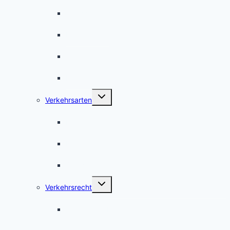
Vorschriftzeichen
Richtzeichen
Verkehrseinrichtungen
International
Untermenü
Verkehrsarten
umschalten
Fußverkehr
Radverkehr
Schwerverkehr
Untermenü
Verkehrsrecht
umschalten
Gesetzliche Regelungen