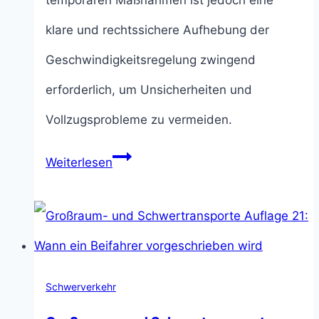
klare und rechtssichere Aufhebung der
Geschwindigkeitsregelung zwingend
erforderlich, um Unsicherheiten und
Vollzugsprobleme zu vermeiden.
Ende
Weiterlesen
von
Geschwindigkeitsbeschränkungen
an
Arbeitsstellen:
Schwerverkehr
Anwendung