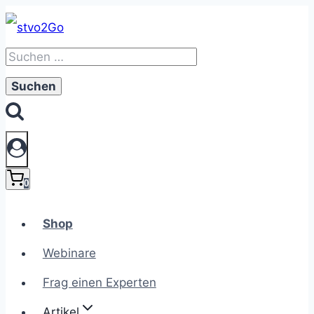
Zum
Inhalt
Suchen
springen
nach:
0
Shop
Webinare
Frag einen Experten
Artikel