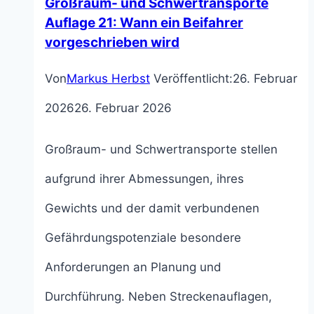
Großraum- und Schwertransporte
der
Auflage 21: Wann ein Beifahrer
vorgeschrieben wird
Zeichen
Von
Markus Herbst
Veröffentlicht:
26. Februar
278
2026
26. Februar 2026
und
Zeichen
Großraum- und Schwertransporte stellen
282
aufgrund ihrer Abmessungen, ihres
Gewichts und der damit verbundenen
Gefährdungspotenziale besondere
Anforderungen an Planung und
Durchführung. Neben Streckenauflagen,