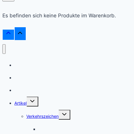
Es befinden sich keine Produkte im Warenkorb.
Shop
Webinare
Frag einen Experten
Untermenü
Artikel
umschalten
Untermenü
Verkehrszeichen
umschalten
Gefahrzeichen