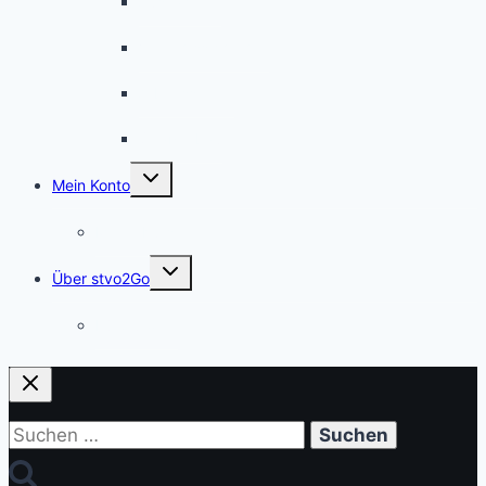
Ausnahmen
Verkehrssicherheit
Arbeitsstellen
Straßenbau
Untermenü
Mein Konto
umschalten
Meine Kurse
Untermenü
Über stvo2Go
umschalten
Für Autoren
Suchen
nach: