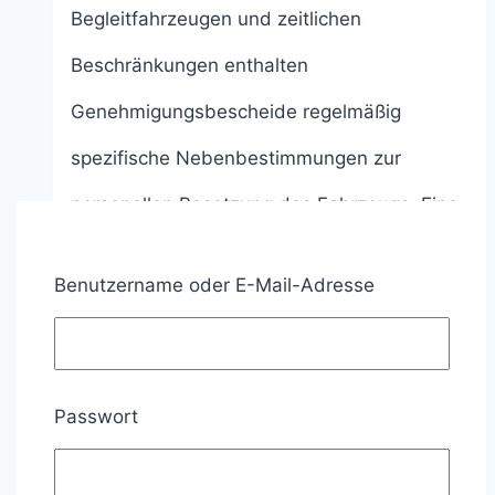
Begleitfahrzeugen und zeitlichen
Beschränkungen enthalten
Genehmigungsbescheide regelmäßig
spezifische Nebenbestimmungen zur
personellen Besetzung des Fahrzeugs. Eine
praxisrelevante Frage ist dabei, unter
Benutzername oder E-Mail-Adresse
welchen Voraussetzungen ein Beifahrer
zwingend mitzuführen ist und welche
Funktion ihm im Transportablauf zukommt.
Passwort
Großraum-
Weiterlesen