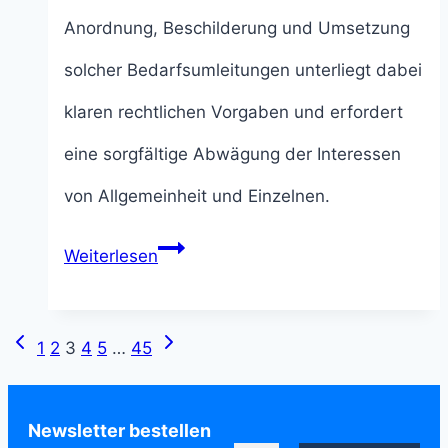
Anordnung, Beschilderung und Umsetzung
solcher Bedarfsumleitungen unterliegt dabei
klaren rechtlichen Vorgaben und erfordert
eine sorgfältige Abwägung der Interessen
von Allgemeinheit und Einzelnen.
Bedarfsumleitungen
Weiterlesen
nach
Zeichen
Seitennavigation
Vorherige
Nächste
1
2
3
4
5
…
45
460:
Seite
Seite
Anordnung,
Newsletter bestellen