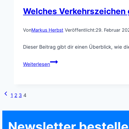
einem
Welches Verkehrszeichen g
verkehrsberuhigten
Bereich
Von
Markus Herbst
Veröffentlicht:
29. Februar 20
beachten
Dieser Beitrag gibt dir einen Überblick, wie 
musst
Welches
Weiterlesen
Verkehrszeichen
gibt
Seitennavigation
Vorherige
1
2
3
4
Vorfahrt?
Seite
Newsletter bestell