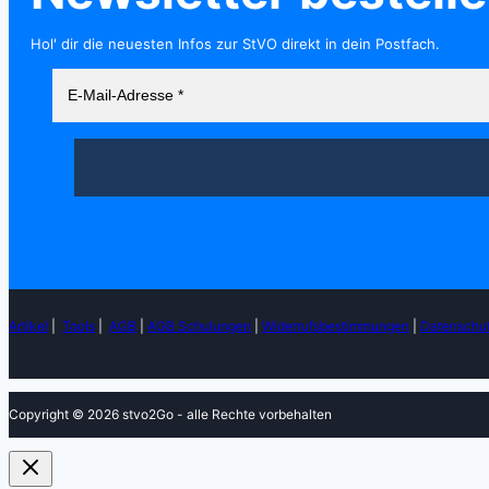
Hol' dir die neuesten Infos zur StVO direkt in dein Postfach.
Artikel
|
Tools
|
AGB
|
AGB Schulungen
|
Widerrufsbestimmungen
|
Datenschu
Copyright © 2026 stvo2Go - alle Rechte vorbehalten