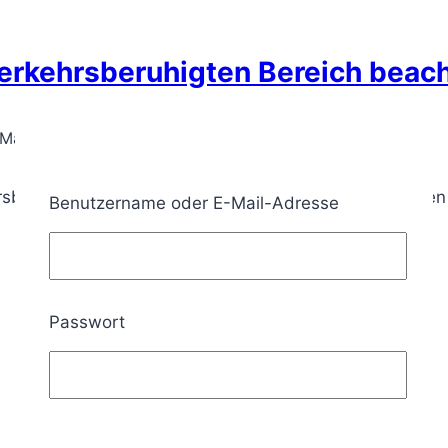
 verkehrsberuhigten Bereich beac
 März 2025
Aktualisiert:
16. März 2025
ehrsberuhigten Bereichen: Vorfahrt, Parken und Verlasse
Benutzername oder E-Mail-Adresse
Passwort