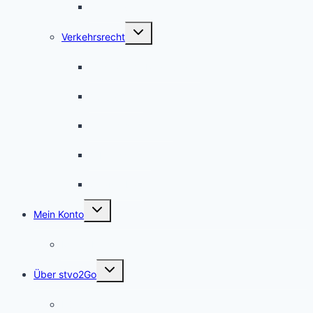
Schwerverkehr
Untermenü
Verkehrsrecht
umschalten
Gesetzliche Regelungen
Ausnahmen
Verkehrssicherheit
Arbeitsstellen
Straßenbau
Untermenü
Mein Konto
umschalten
Meine Kurse
Untermenü
Über stvo2Go
umschalten
Für Autoren