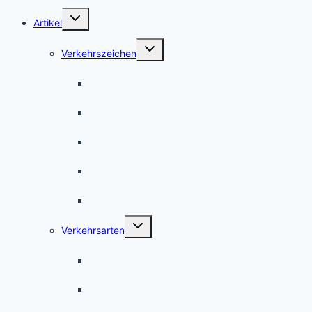
Untermenü
Artikel
umschalten
Untermenü
Verkehrszeichen
umschalten
Gefahrzeichen
Vorschriftzeichen
Richtzeichen
Verkehrseinrichtungen
International
Untermenü
Verkehrsarten
umschalten
Fußverkehr
Radverkehr