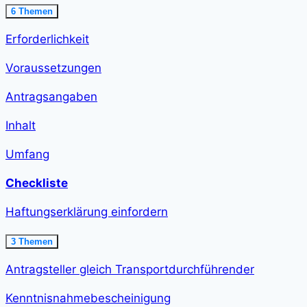
Ausklappen
Ausnahme
6 Themen
erteilen<span
class="course-
Erforderlichkeit
step-
duration">21
min
Voraussetzungen
</span>
Antragsangaben
Inhalt
Umfang
Checkliste
Haftungserklärung einfordern
Ausklappen
Haftungserklärung
3 Themen
einfordern<span
class="course-
Antragsteller gleich Transportdurchführender
step-
duration">12
min
Kenntnisnahmebescheinigung
</span>