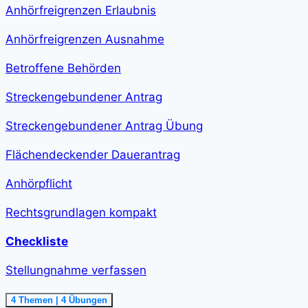
class="course-
Anhörfreigrenzen Erlaubnis
step-
duration">2
h
Anhörfreigrenzen Ausnahme
11
min
</span>
Betroffene Behörden
Streckengebundener Antrag
Streckengebundener Antrag Übung
Flächendeckender Dauerantrag
Anhörpflicht
Rechtsgrundlagen kompakt
Checkliste
Stellungnahme verfassen
Ausklappen
Stellungnahme
4 Themen
|
4 Übungen