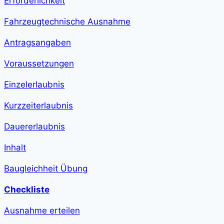
Erforderlichkeit
step-
duration">1
h
Fahrzeugtechnische Ausnahme
13
min
</span>
Antragsangaben
Voraussetzungen
Einzelerlaubnis
Kurzzeiterlaubnis
Dauererlaubnis
Inhalt
Baugleichheit Übung
Checkliste
Ausnahme erteilen