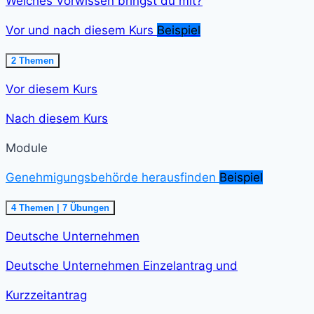
Welches Vorwissen bringst du mit?
Vor und nach diesem Kurs
Beispiel
Ausklappen
Vor
2 Themen
und
nach
Vor diesem Kurs
diesem
Kurs<span
class="course-
Nach diesem Kurs
step-
duration">2
min
Module
</span>
Genehmigungsbehörde herausfinden
Beispiel
Einklappen
Genehmigungsbehörde
4 Themen
|
7 Übungen
herausfinden<span
class="course-
Deutsche Unternehmen
step-
duration">21
min
Deutsche Unternehmen Einzelantrag und
</span>
Kurzzeitantrag