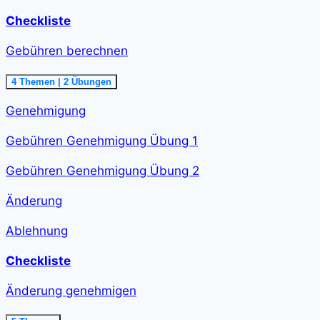
Checkliste
Gebühren berechnen
Ausklappen
Gebühren
4 Themen
|
2 Übungen
berechnen<span
class="course-
Genehmigung
step-
duration">48
min
Gebühren Genehmigung Übung 1
</span>
Gebühren Genehmigung Übung 2
Änderung
Ablehnung
Checkliste
Änderung genehmigen