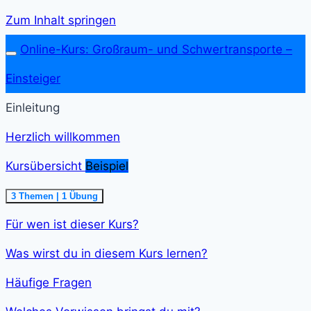
Zum Inhalt springen
Online-Kurs: Großraum- und Schwer­transporte –
Einsteiger
Einleitung
Herzlich willkommen
Kursübersicht
Beispiel
Ausklappen
Kursübersicht<span
3 Themen
|
1 Übung
class="course-
step-
Für wen ist dieser Kurs?
duration">5
min
</span>
Was wirst du in diesem Kurs lernen?
Häufige Fragen