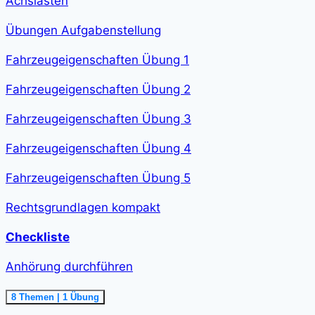
Achslasten
Übungen Aufgabenstellung
Fahrzeugeigenschaften Übung 1
Fahrzeugeigenschaften Übung 2
Fahrzeugeigenschaften Übung 3
Fahrzeugeigenschaften Übung 4
Fahrzeugeigenschaften Übung 5
Rechtsgrundlagen kompakt
Checkliste
Anhörung durchführen
Ausklappen
Anhörung
8 Themen
|
1 Übung
durchführen<span