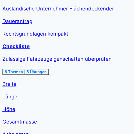
Ausländische Unternehmer Flächendeckender
Dauerantrag
Rechtsgrundlagen kompakt
Checkliste
Zulässige Fahrzeugeigenschaften überprüfen
Ausklappen
Zulässige
8 Themen
|
5 Übungen
Fahrzeugeigenschaften
überprüfen<span
Breite
class="course-
step-
duration">1
Länge
h
58
min
Höhe
</span>
Gesamtmasse