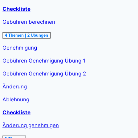
Checkliste
Gebühren berechnen
Ausklappen
Gebühren
4 Themen
|
2 Übungen
berechnen<span
class="course-
Genehmigung
step-
duration">48
min
Gebühren Genehmigung Übung 1
</span>
Gebühren Genehmigung Übung 2
Änderung
Ablehnung
Checkliste
Änderung genehmigen