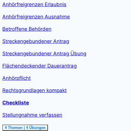
class="course-
Anhörfreigrenzen Erlaubnis
step-
duration">2
h
Anhörfreigrenzen Ausnahme
11
min
</span>
Betroffene Behörden
Streckengebundener Antrag
Streckengebundener Antrag Übung
Flächendeckender Dauerantrag
Anhörpflicht
Rechtsgrundlagen kompakt
Checkliste
Stellungnahme verfassen
Ausklappen
Stellungnahme
4 Themen
|
4 Übungen