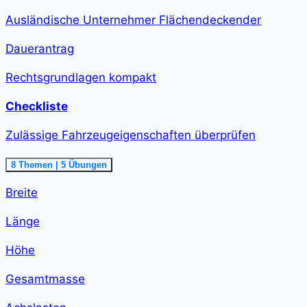
Ausländische Unternehmer Flächendeckender
Dauerantrag
Rechtsgrundlagen kompakt
Checkliste
Zulässige Fahrzeugeigenschaften überprüfen
Ausklappen
Zulässige
8 Themen
|
5 Übungen
Fahrzeugeigenschaften
überprüfen<span
Breite
class="course-
step-
duration">1
Länge
h
58
min
Höhe
</span>
Gesamtmasse