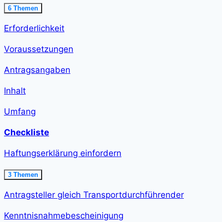
Ausklappen
Ausnahme
6 Themen
erteilen<span
class="course-
Erforderlichkeit
step-
duration">21
min
Voraussetzungen
</span>
Antragsangaben
Inhalt
Umfang
Checkliste
Haftungserklärung einfordern
Ausklappen
Haftungserklärung
3 Themen
einfordern<span
class="course-
Antragsteller gleich Transportdurchführender
step-
duration">12
min
Kenntnisnahmebescheinigung
</span>