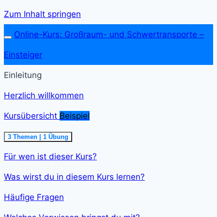
Zum Inhalt springen
Online-Kurs: Großraum- und Schwer­transporte –
Einsteiger
Einleitung
Herzlich willkommen
Kursübersicht
Beispiel
Ausklappen
Kursübersicht<span
3 Themen
|
1 Übung
class="course-
step-
Für wen ist dieser Kurs?
duration">5
min
</span>
Was wirst du in diesem Kurs lernen?
Häufige Fragen