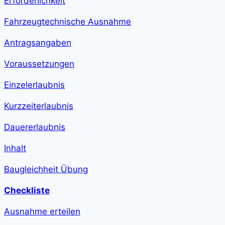
Erforderlichkeit
step-
duration">1
h
Fahrzeugtechnische Ausnahme
13
min
</span>
Antragsangaben
Voraussetzungen
Einzelerlaubnis
Kurzzeiterlaubnis
Dauererlaubnis
Inhalt
Baugleichheit Übung
Checkliste
Ausnahme erteilen