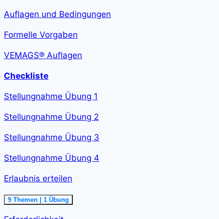
verfassen<span
class="course-
Auflagen und Bedingungen
step-
duration">2
h
Formelle Vorgaben
36
min
</span>
VEMAGS® Auflagen
Checkliste
Stellungnahme Übung 1
Stellungnahme Übung 2
Stellungnahme Übung 3
Stellungnahme Übung 4
Erlaubnis erteilen
Ausklappen
Erlaubnis
9 Themen
|
1 Übung
erteilen<span
class="course-