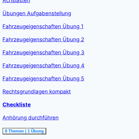
Achslasten
Übungen Aufgabenstellung
Fahrzeugeigenschaften Übung 1
Fahrzeugeigenschaften Übung 2
Fahrzeugeigenschaften Übung 3
Fahrzeugeigenschaften Übung 4
Fahrzeugeigenschaften Übung 5
Rechtsgrundlagen kompakt
Checkliste
Anhörung durchführen
Ausklappen
Anhörung
8 Themen
|
1 Übung
durchführen<span