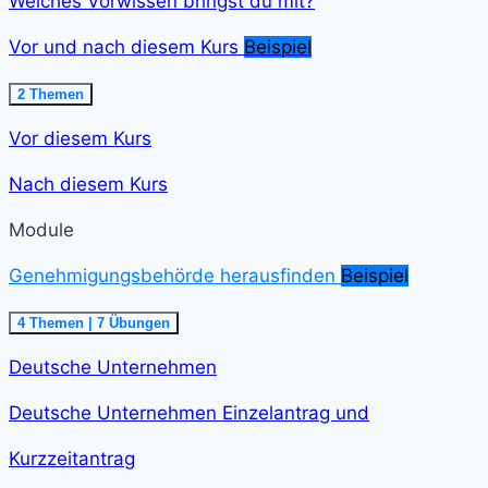
Welches Vorwissen bringst du mit?
Vor und nach diesem Kurs
Beispiel
Ausklappen
Vor
2 Themen
und
nach
Vor diesem Kurs
diesem
Kurs<span
class="course-
Nach diesem Kurs
step-
duration">2
min
Module
</span>
Genehmigungsbehörde herausfinden
Beispiel
Einklappen
Genehmigungsbehörde
4 Themen
|
7 Übungen
herausfinden<span
class="course-
Deutsche Unternehmen
step-
duration">21
min
Deutsche Unternehmen Einzelantrag und
</span>
Kurzzeitantrag