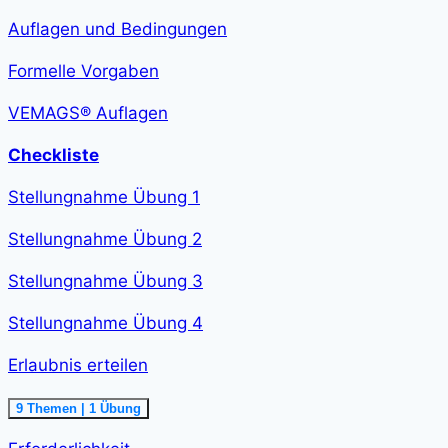
verfassen<span
class="course-
Auflagen und Bedingungen
step-
duration">2
h
Formelle Vorgaben
36
min
</span>
VEMAGS® Auflagen
Checkliste
Stellungnahme Übung 1
Stellungnahme Übung 2
Stellungnahme Übung 3
Stellungnahme Übung 4
Erlaubnis erteilen
Ausklappen
Erlaubnis
9 Themen
|
1 Übung
erteilen<span
class="course-