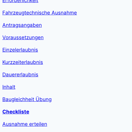
Erforderlichkeit
step-
duration">1
h
Fahrzeugtechnische Ausnahme
13
min
</span>
Antragsangaben
Voraussetzungen
Einzelerlaubnis
Kurzzeiterlaubnis
Dauererlaubnis
Inhalt
Baugleichheit Übung
Checkliste
Ausnahme erteilen