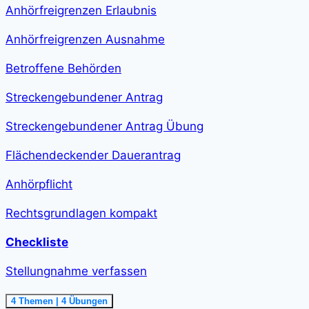
class="course-
Anhörfreigrenzen Erlaubnis
step-
duration">2
h
Anhörfreigrenzen Ausnahme
11
min
</span>
Betroffene Behörden
Streckengebundener Antrag
Streckengebundener Antrag Übung
Flächendeckender Dauerantrag
Anhörpflicht
Rechtsgrundlagen kompakt
Checkliste
Stellungnahme verfassen
Ausklappen
Stellungnahme
4 Themen
|
4 Übungen