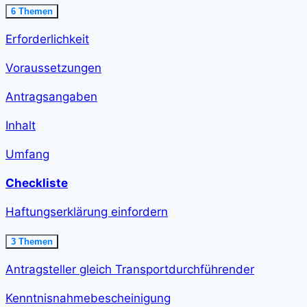
Ausklappen
Ausnahme
6 Themen
erteilen<span
class="course-
Erforderlichkeit
step-
duration">21
min
Voraussetzungen
</span>
Antragsangaben
Inhalt
Umfang
Checkliste
Haftungserklärung einfordern
Ausklappen
Haftungserklärung
3 Themen
einfordern<span
class="course-
Antragsteller gleich Transportdurchführender
step-
duration">12
min
Kenntnisnahmebescheinigung
</span>