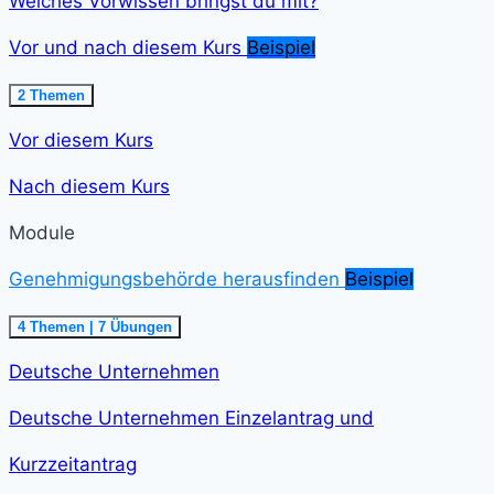
Welches Vorwissen bringst du mit?
Vor und nach diesem Kurs
Beispiel
Ausklappen
Vor
2 Themen
und
nach
Vor diesem Kurs
diesem
Kurs<span
class="course-
Nach diesem Kurs
step-
duration">2
min
Module
</span>
Genehmigungsbehörde herausfinden
Beispiel
Einklappen
Genehmigungsbehörde
4 Themen
|
7 Übungen
herausfinden<span
class="course-
Deutsche Unternehmen
step-
duration">21
min
Deutsche Unternehmen Einzelantrag und
</span>
Kurzzeitantrag