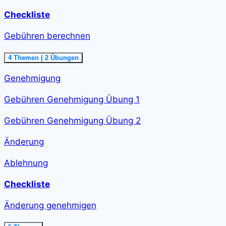
Checkliste
Gebühren berechnen
Ausklappen
Gebühren
4 Themen
|
2 Übungen
berechnen<span
class="course-
Genehmigung
step-
duration">48
min
Gebühren Genehmigung Übung 1
</span>
Gebühren Genehmigung Übung 2
Änderung
Ablehnung
Checkliste
Änderung genehmigen