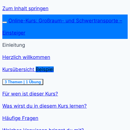
Zum Inhalt springen
Online-Kurs: Großraum- und Schwer­transporte –
Einsteiger
Einleitung
Herzlich willkommen
Kursübersicht
Beispiel
Ausklappen
Kursübersicht<span
3 Themen
|
1 Übung
class="course-
step-
Für wen ist dieser Kurs?
duration">5
min
</span>
Was wirst du in diesem Kurs lernen?
Häufige Fragen