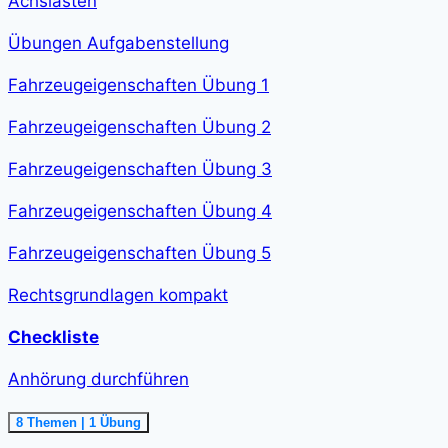
Achslasten
Übungen Aufgabenstellung
Fahrzeugeigenschaften Übung 1
Fahrzeugeigenschaften Übung 2
Fahrzeugeigenschaften Übung 3
Fahrzeugeigenschaften Übung 4
Fahrzeugeigenschaften Übung 5
Rechtsgrundlagen kompakt
Checkliste
Anhörung durchführen
Ausklappen
Anhörung
8 Themen
|
1 Übung
durchführen<span