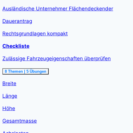
Ausländische Unternehmer Flächendeckender
Dauerantrag
Rechtsgrundlagen kompakt
Checkliste
Zulässige Fahrzeugeigenschaften überprüfen
Ausklappen
Zulässige
8 Themen
|
5 Übungen
Fahrzeugeigenschaften
überprüfen<span
Breite
class="course-
step-
duration">1
Länge
h
58
min
Höhe
</span>
Gesamtmasse