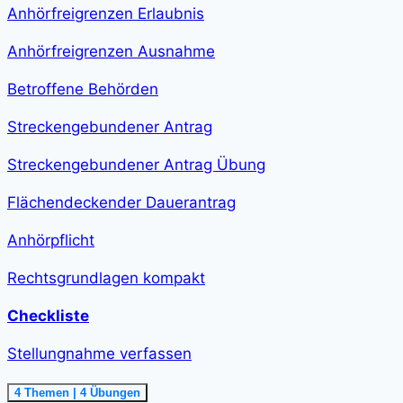
class="course-
Anhörfreigrenzen Erlaubnis
step-
duration">2
h
Anhörfreigrenzen Ausnahme
11
min
</span>
Betroffene Behörden
Streckengebundener Antrag
Streckengebundener Antrag Übung
Flächendeckender Dauerantrag
Anhörpflicht
Rechtsgrundlagen kompakt
Checkliste
Stellungnahme verfassen
Ausklappen
Stellungnahme
4 Themen
|
4 Übungen