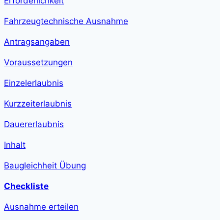
Erforderlichkeit
step-
duration">1
h
Fahrzeugtechnische Ausnahme
13
min
</span>
Antragsangaben
Voraussetzungen
Einzelerlaubnis
Kurzzeiterlaubnis
Dauererlaubnis
Inhalt
Baugleichheit Übung
Checkliste
Ausnahme erteilen