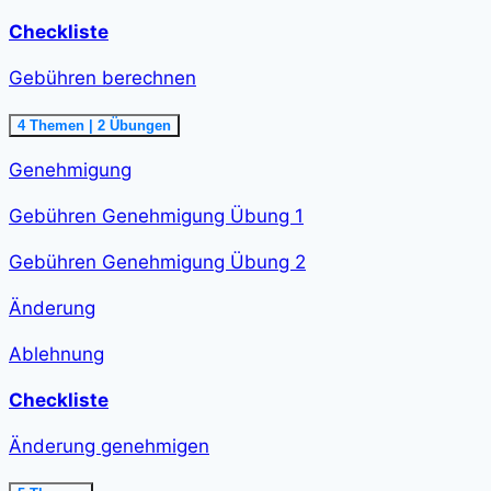
Checkliste
Gebühren berechnen
Ausklappen
Gebühren
4 Themen
|
2 Übungen
berechnen<span
class="course-
Genehmigung
step-
duration">48
min
Gebühren Genehmigung Übung 1
</span>
Gebühren Genehmigung Übung 2
Änderung
Ablehnung
Checkliste
Änderung genehmigen