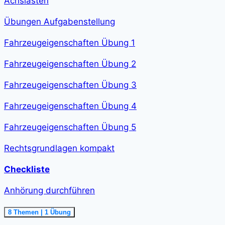
Achslasten
Übungen Aufgabenstellung
Fahrzeugeigenschaften Übung 1
Fahrzeugeigenschaften Übung 2
Fahrzeugeigenschaften Übung 3
Fahrzeugeigenschaften Übung 4
Fahrzeugeigenschaften Übung 5
Rechtsgrundlagen kompakt
Checkliste
Anhörung durchführen
Ausklappen
Anhörung
8 Themen
|
1 Übung
durchführen<span