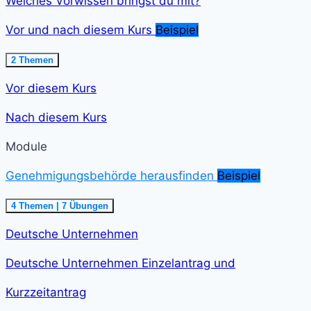
Welches Vorwissen bringst du mit?
Vor und nach diesem Kurs
Beispiel
Ausklappen
Vor
2 Themen
und
nach
Vor diesem Kurs
diesem
Kurs<span
class="course-
Nach diesem Kurs
step-
duration">2
min
Module
</span>
Genehmigungsbehörde herausfinden
Beispiel
Einklappen
Genehmigungsbehörde
4 Themen
|
7 Übungen
herausfinden<span
class="course-
Deutsche Unternehmen
step-
duration">21
min
Deutsche Unternehmen Einzelantrag und
</span>
Kurzzeitantrag