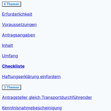
Ausklappen
Ausnahme
6 Themen
erteilen<span
class="course-
Erforderlichkeit
step-
duration">21
min
Voraussetzungen
</span>
Antragsangaben
Inhalt
Umfang
Checkliste
Haftungserklärung einfordern
Ausklappen
Haftungserklärung
3 Themen
einfordern<span
class="course-
Antragsteller gleich Transportdurchführender
step-
duration">12
min
Kenntnisnahmebescheinigung
</span>