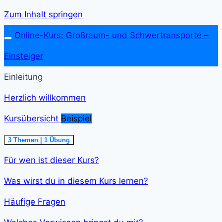
Zum Inhalt springen
Online-Kurs: Großraum- und Schwer­transporte –
Einsteiger
Einleitung
Herzlich willkommen
Kursübersicht
Beispiel
Ausklappen
Kursübersicht<span
3 Themen
|
1 Übung
class="course-
step-
Für wen ist dieser Kurs?
duration">5
min
</span>
Was wirst du in diesem Kurs lernen?
Häufige Fragen