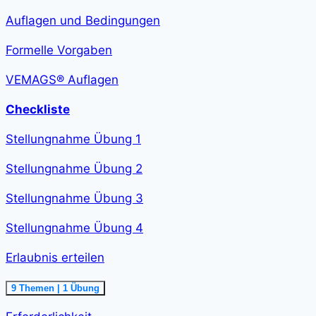
verfassen<span
class="course-
Auflagen und Bedingungen
step-
duration">2
h
Formelle Vorgaben
36
min
</span>
VEMAGS® Auflagen
Checkliste
Stellungnahme Übung 1
Stellungnahme Übung 2
Stellungnahme Übung 3
Stellungnahme Übung 4
Erlaubnis erteilen
Ausklappen
Erlaubnis
9 Themen
|
1 Übung
erteilen<span
class="course-