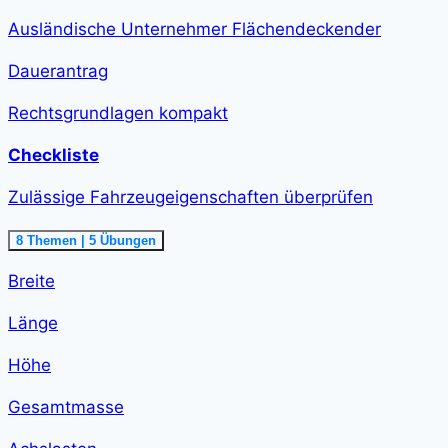
Ausländische Unternehmer Flächendeckender
Dauerantrag
Rechtsgrundlagen kompakt
Checkliste
Zulässige Fahrzeugeigenschaften überprüfen
Ausklappen
Zulässige
8 Themen
|
5 Übungen
Fahrzeugeigenschaften
überprüfen<span
Breite
class="course-
step-
duration">1
Länge
h
58
min
Höhe
</span>
Gesamtmasse