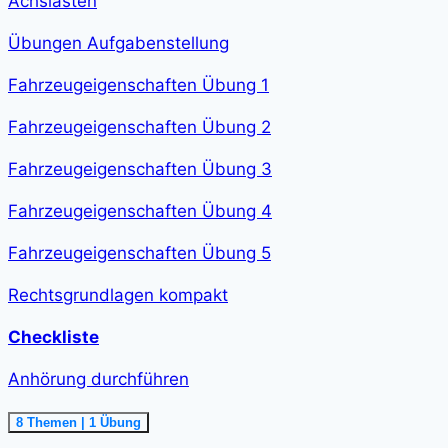
Achslasten
Übungen Aufgabenstellung
Fahrzeugeigenschaften Übung 1
Fahrzeugeigenschaften Übung 2
Fahrzeugeigenschaften Übung 3
Fahrzeugeigenschaften Übung 4
Fahrzeugeigenschaften Übung 5
Rechtsgrundlagen kompakt
Checkliste
Anhörung durchführen
Ausklappen
Anhörung
8 Themen
|
1 Übung
durchführen<span