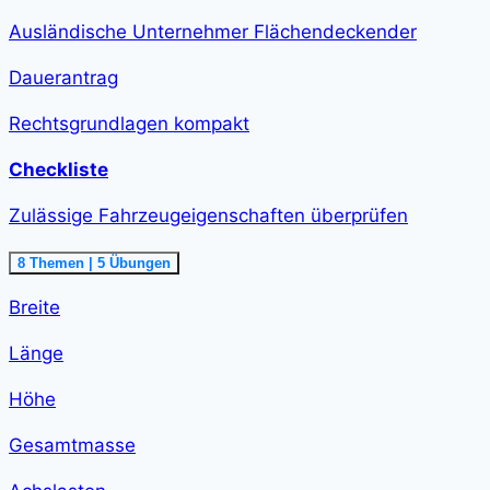
Ausländische Unternehmer Flächendeckender
Dauerantrag
Rechtsgrundlagen kompakt
Checkliste
Zulässige Fahrzeugeigenschaften überprüfen
Ausklappen
Zulässige
8 Themen
|
5 Übungen
Fahrzeugeigenschaften
überprüfen<span
Breite
class="course-
step-
duration">1
Länge
h
58
min
Höhe
</span>
Gesamtmasse