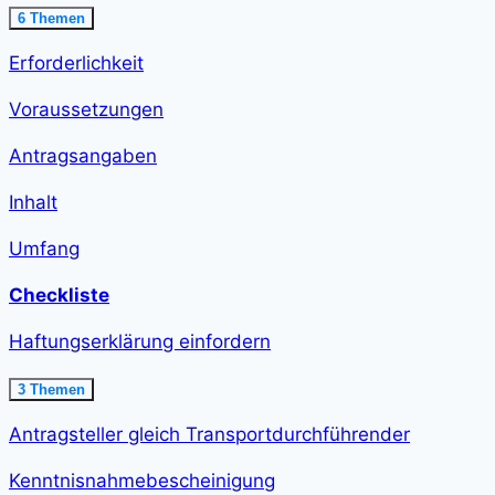
Ausklappen
Ausnahme
6 Themen
erteilen<span
class="course-
Erforderlichkeit
step-
duration">21
min
Voraussetzungen
</span>
Antragsangaben
Inhalt
Umfang
Checkliste
Haftungserklärung einfordern
Ausklappen
Haftungserklärung
3 Themen
einfordern<span
class="course-
Antragsteller gleich Transportdurchführender
step-
duration">12
min
Kenntnisnahmebescheinigung
</span>