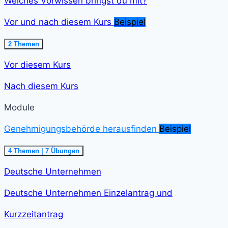
Welches Vorwissen bringst du mit?
Vor und nach diesem Kurs
Beispiel
Ausklappen
Vor
2 Themen
und
nach
Vor diesem Kurs
diesem
Kurs<span
class="course-
Nach diesem Kurs
step-
duration">2
min
Module
</span>
Genehmigungsbehörde herausfinden
Beispiel
Einklappen
Genehmigungsbehörde
4 Themen
|
7 Übungen
herausfinden<span
class="course-
Deutsche Unternehmen
step-
duration">21
min
Deutsche Unternehmen Einzelantrag und
</span>
Kurzzeitantrag