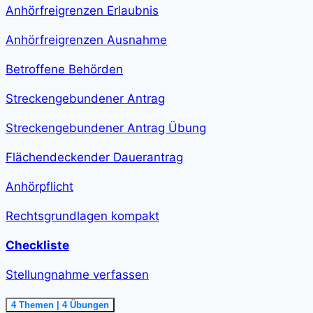
class="course-
Anhörfreigrenzen Erlaubnis
step-
duration">2
h
Anhörfreigrenzen Ausnahme
11
min
</span>
Betroffene Behörden
Streckengebundener Antrag
Streckengebundener Antrag Übung
Flächendeckender Dauerantrag
Anhörpflicht
Rechtsgrundlagen kompakt
Checkliste
Stellungnahme verfassen
Ausklappen
Stellungnahme
4 Themen
|
4 Übungen