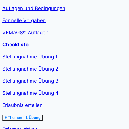
verfassen<span
class="course-
Auflagen und Bedingungen
step-
duration">2
h
Formelle Vorgaben
36
min
</span>
VEMAGS® Auflagen
Checkliste
Stellungnahme Übung 1
Stellungnahme Übung 2
Stellungnahme Übung 3
Stellungnahme Übung 4
Erlaubnis erteilen
Ausklappen
Erlaubnis
9 Themen
|
1 Übung
erteilen<span
class="course-