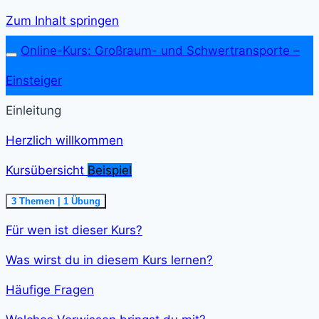
Zum Inhalt springen
Online-Kurs: Großraum- und Schwer­transporte –
Einsteiger
Einleitung
Herzlich willkommen
Kursübersicht
Beispiel
Ausklappen
Kursübersicht<span
3 Themen
|
1 Übung
class="course-
step-
Für wen ist dieser Kurs?
duration">5
min
</span>
Was wirst du in diesem Kurs lernen?
Häufige Fragen