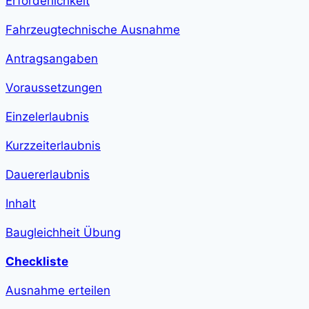
Erforderlichkeit
step-
duration">1
h
Fahrzeugtechnische Ausnahme
13
min
</span>
Antragsangaben
Voraussetzungen
Einzelerlaubnis
Kurzzeiterlaubnis
Dauererlaubnis
Inhalt
Baugleichheit Übung
Checkliste
Ausnahme erteilen