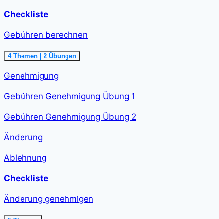
Checkliste
Gebühren berechnen
Ausklappen
Gebühren
4 Themen
|
2 Übungen
berechnen<span
class="course-
Genehmigung
step-
duration">48
min
Gebühren Genehmigung Übung 1
</span>
Gebühren Genehmigung Übung 2
Änderung
Ablehnung
Checkliste
Änderung genehmigen