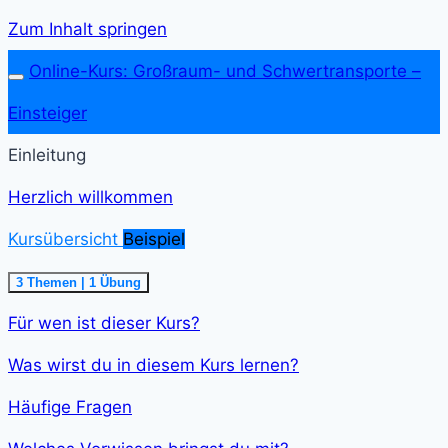
Zum Inhalt springen
Online-Kurs: Großraum- und Schwer­transporte –
Einsteiger
Einleitung
Herzlich willkommen
Kursübersicht
Beispiel
Einklappen
Kursübersicht<span
3 Themen
|
1 Übung
class="course-
step-
Für wen ist dieser Kurs?
duration">5
min
</span>
Was wirst du in diesem Kurs lernen?
Häufige Fragen