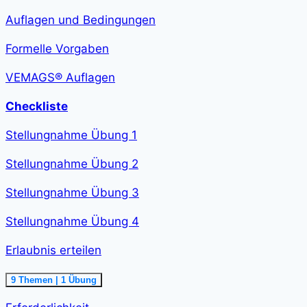
verfassen<span
class="course-
Auflagen und Bedingungen
step-
duration">2
h
Formelle Vorgaben
36
min
</span>
VEMAGS® Auflagen
Checkliste
Stellungnahme Übung 1
Stellungnahme Übung 2
Stellungnahme Übung 3
Stellungnahme Übung 4
Erlaubnis erteilen
Ausklappen
Erlaubnis
9 Themen
|
1 Übung
erteilen<span
class="course-