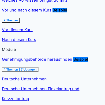
Welches Vorwissen bringst du mit?
Vor und nach diesem Kurs
Beispiel
Ausklappen
Vor
2 Themen
und
nach
Vor diesem Kurs
diesem
Kurs<span
class="course-
Nach diesem Kurs
step-
duration">2
min
Module
</span>
Genehmigungsbehörde herausfinden
Beispiel
Ausklappen
Genehmigungsbehörde
4 Themen
|
7 Übungen
herausfinden<span
class="course-
Deutsche Unternehmen
step-
duration">21
min
Deutsche Unternehmen Einzelantrag und
</span>
Kurzzeitantrag