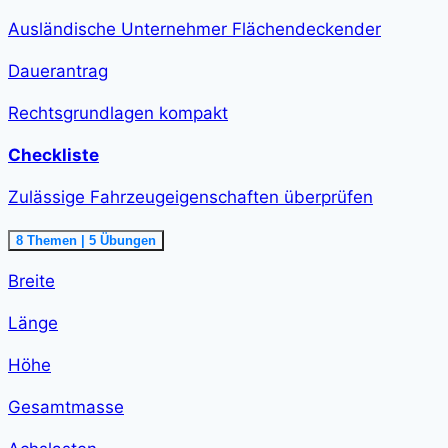
Ausländische Unternehmer Flächendeckender
Dauerantrag
Rechtsgrundlagen kompakt
Checkliste
Zulässige Fahrzeugeigenschaften überprüfen
Ausklappen
Zulässige
8 Themen
|
5 Übungen
Fahrzeugeigenschaften
überprüfen<span
Breite
class="course-
step-
duration">1
Länge
h
58
min
Höhe
</span>
Gesamtmasse