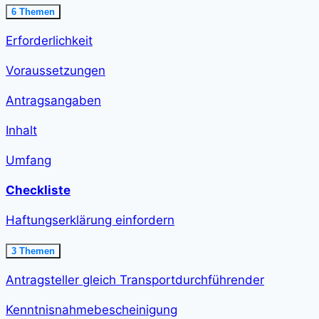
Ausklappen
Ausnahme
6 Themen
erteilen<span
class="course-
Erforderlichkeit
step-
duration">21
min
Voraussetzungen
</span>
Antragsangaben
Inhalt
Umfang
Checkliste
Haftungserklärung einfordern
Ausklappen
Haftungserklärung
3 Themen
einfordern<span
class="course-
Antragsteller gleich Transportdurchführender
step-
duration">12
min
Kenntnisnahmebescheinigung
</span>