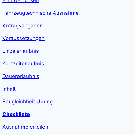
Erforderlichkeit
step-
duration">1
h
Fahrzeugtechnische Ausnahme
13
min
</span>
Antragsangaben
Voraussetzungen
Einzelerlaubnis
Kurzzeiterlaubnis
Dauererlaubnis
Inhalt
Baugleichheit Übung
Checkliste
Ausnahme erteilen