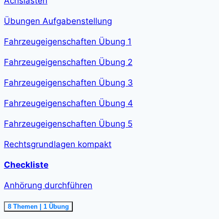
Achslasten
Übungen Aufgabenstellung
Fahrzeugeigenschaften Übung 1
Fahrzeugeigenschaften Übung 2
Fahrzeugeigenschaften Übung 3
Fahrzeugeigenschaften Übung 4
Fahrzeugeigenschaften Übung 5
Rechtsgrundlagen kompakt
Checkliste
Anhörung durchführen
Ausklappen
Anhörung
8 Themen
|
1 Übung
durchführen<span