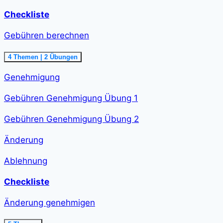
Checkliste
Gebühren berechnen
Ausklappen
Gebühren
4 Themen
|
2 Übungen
berechnen<span
class="course-
Genehmigung
step-
duration">48
min
Gebühren Genehmigung Übung 1
</span>
Gebühren Genehmigung Übung 2
Änderung
Ablehnung
Checkliste
Änderung genehmigen