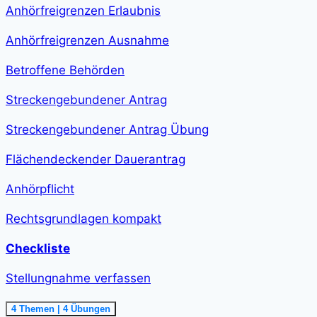
class="course-
Anhörfreigrenzen Erlaubnis
step-
duration">2
h
Anhörfreigrenzen Ausnahme
11
min
</span>
Betroffene Behörden
Streckengebundener Antrag
Streckengebundener Antrag Übung
Flächendeckender Dauerantrag
Anhörpflicht
Rechtsgrundlagen kompakt
Checkliste
Stellungnahme verfassen
Ausklappen
Stellungnahme
4 Themen
|
4 Übungen