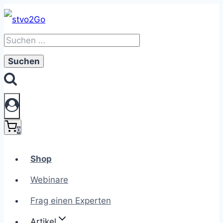
Zum
Inhalt
Suchen
springen
nach:
0
Shop
Webinare
Frag einen Experten
Artikel