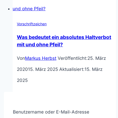
und
Beschilderung
Vorschriftzeichen
[+VwV-
Was bedeutet ein absolutes Haltverbot
StVO
mit und ohne Pfeil?
2025]
Von
Markus Herbst
Veröffentlicht:
25. März
2020
15. März 2025
Aktualisiert:
15. März
2025
Was gilt, wenn ein absolutes Halteverbot mit
Pfeil mit einem anderen Parkverbot
Benutzername oder E-Mail-Adresse
zusammenfällt? Hier erfährst du mehr.