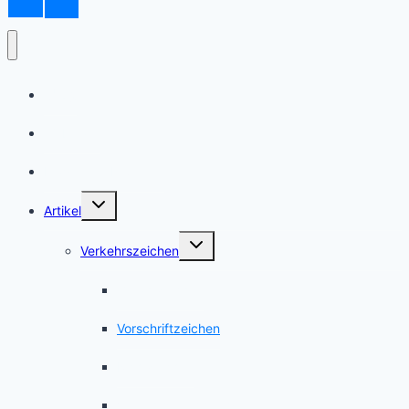
Shop
Webinare
Frag einen Experten
Untermenü
Artikel
umschalten
Untermenü
Verkehrszeichen
umschalten
Gefahrzeichen
Vorschriftzeichen
Richtzeichen
Verkehrseinrichtungen