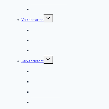
International
Untermenü
Verkehrsarten
umschalten
Fußverkehr
Radverkehr
Schwerverkehr
Untermenü
Verkehrsrecht
umschalten
Gesetzliche Regelungen
Ausnahmen
Verkehrssicherheit
Arbeitsstellen